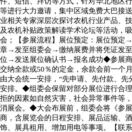
件、短信、拜访等方式，针对华北地区
等进行大力邀请，集中区域免费大巴接送
业相关专家深层次探讨农机行业产品、
及农机补贴政策解读学术论坛等活动，
会；【参展流程】展位预定：展位预定
章→发至组委会→缴纳展费并将凭证发
位→发送展位确认书→报名成功◆参展商
交纳全款或50％的定金，余款会前一个
由大会统一安排，“先申请、先付款、先
安排。◆组委会保留对部分展位进行合
拒的因素如自然灾害，社会异常事件等
消展会。◆大会布展前，组委会将《参
商，含展览会的日程安排、展品运输、
饰、展具租用、增加用电等事项。【联