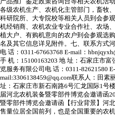
产品推广鉴定政策咨询台等相关农机活
各级农机生产、农机化主管部门，畜牧
科研院所、大专院校等相关人员到会参
机经销商、农机农业专业合作社、农场
植大户、有购机意向的农户到会参观选
名及其它信息详见附件。七、联系方式
电 话：0311-67663768 E-mail：hbnjq
手 机：15100163203 地 址：石家庄
览服务有限公司电 话：0311-82621580 E
mail:3306138459@qq.com联系人：田素丽
址：石家庄市新石南路6号汇龙国际1号楼1
届河北农机装备暨零部件博览会邀请函20
暨零部件博览会邀请函【行业背景】河
售量位居全国前列，也是全国重要的农