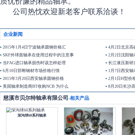
质优价廉的精品轴承。
公司热忱欢迎新老客户联系洽谈！
企业新闻
▪
2015年1月4日宁波轴承圆钢价格汇
▪
4月2日北京
▪
SKF外球面轴承在使用过程中的注意事
▪
2月2日沈阳
▪
当FAG进口轴承损伤时该怎样处理
▪
长江液压新研
▪
6月10日邯郸钢材市场价格行情
▪
1月7日西安
▪
2015年3月20日西安轴承圆钢价格
▪
2月1日H型价
▪
美国轴承制造商BT收购NCB 为什么
▪
8月20日长
慈溪市贝尔特轴承有限公司
-相关产品
深沟球60系列轴承