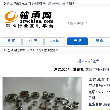
您好,欢迎来到轴承网！
免费注册
用户登录
忘记密码
首 页
供 应
求 购
产 品
配 套
◎ 您当前的位置:
首页
>
产品
>微小型轴承
微小型轴承
浏览:
3237
发布者:
慈溪市贝尔特轴
原 产 地:
浙江
产品型号:
MF
电话:
0574-632
手机:
企业名称:
慈