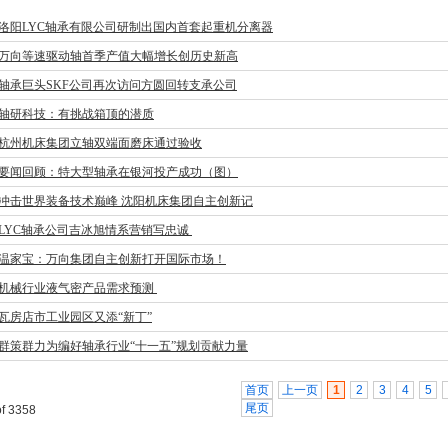
洛阳LYC轴承有限公司研制出国内首套起重机分离器
万向等速驱动轴首季产值大幅增长创历史新高
轴承巨头SKF公司再次访问方圆回转支承公司
轴研科技：有挑战箱顶的潜质
杭州机床集团立轴双端面磨床通过验收
要闻回顾：特大型轴承在银河投产成功（图）
冲击世界装备技术巅峰 沈阳机床集团自主创新记
LYC轴承公司吉冰旭情系营销写忠诚
温家宝：万向集团自主创新打开国际市场！
机械行业液气密产品需求预测
瓦房店市工业园区又添“新丁”
群策群力为编好轴承行业“十一五”规划贡献力量
首页
上一页
1
2
3
4
5
尾页
of 3358