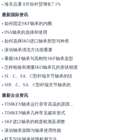
海关总署:8月份外贸增长7.1%
▪
最新国际资讯
如何固定SKF轴承的内圈
▪
INA轴承的选择和使用
▪
如何选择IKO进口轴承类型与种类
▪
滚动轴承清洗方法很重要
▪
重载SKF轴承与高刚性SKF轴承选型
▪
怎样检验和测量IKO轴承孔的形状精度
▪
SI…C、SA…C型杆端关节轴承的结
▪
SIB…C、SA…C型杆端关节轴承的
▪
最新企业资讯
TIMKEN轴承运行异常高温的原因，
▪
TIMKEN轴承几种常见破坏形式
▪
SKF进口轴承的精度检测及调整
▪
滚动轴承游隙与轴承使用性能
▪
机车NSK轴承故障检测方法
▪