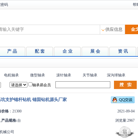
记密码
帮
供应信息
供应信息
求购信息
产 品
配 套
企 业
展 会
资 讯
产品信息
企业信息
电机轴承
微型轴承
滚针轴承
关节轴承
深沟球轴承
采购企业
轴承易会员
基坑支护锚杆钻机 锚固钻机源头厂家
售价格
：21300
2021-09-04
,
产品规格:
台
浏览量:2967
机械公司