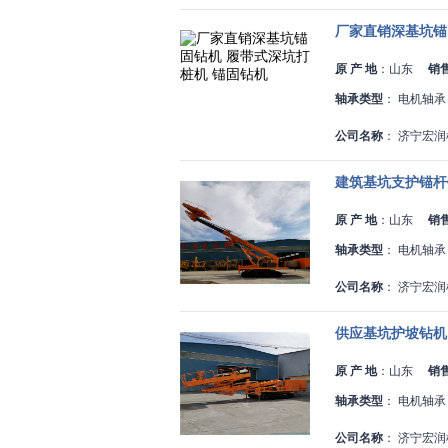
厂家直销深基坑锚
原 产 地
：
山东
销
轴承类型
：
电机轴承
公司名称
：
济宁宏润
建筑基坑支护锚杆
原 产 地
：
山东
销
轴承类型
：
电机轴承
公司名称
：
济宁宏润
供应基坑护坡钻机
原 产 地
：
山东
销
轴承类型
：
电机轴承
公司名称
：
济宁宏润