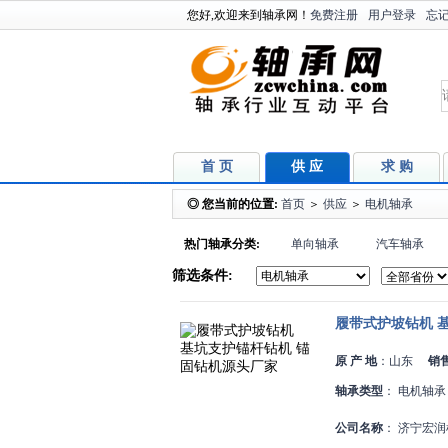
您好,欢迎来到轴承网！
免费注册
用户登录
忘
首 页
供 应
求 购
◎ 您当前的位置:
首页
＞
供应
＞
电机轴承
热门轴承分类:
单向轴承
汽车轴承
筛选条件:
履带式护坡钻机 
原 产 地
：
山东
销
轴承类型
：
电机轴承
公司名称
：
济宁宏润