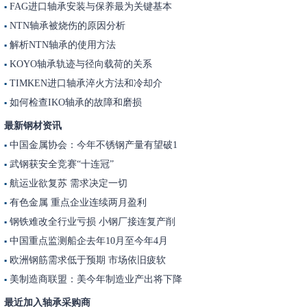
FAG进口轴承安装与保养最为关键基本
▪
NTN轴承被烧伤的原因分析
▪
解析NTN轴承的使用方法
▪
KOYO轴承轨迹与径向载荷的关系
▪
TIMKEN进口轴承淬火方法和冷却介
▪
如何检查IKO轴承的故障和磨损
▪
最新钢材资讯
中国金属协会：今年不锈钢产量有望破1
▪
武钢获安全竞赛“十连冠”
▪
航运业欲复苏 需求决定一切
▪
有色金属 重点企业连续两月盈利
▪
钢铁难改全行业亏损 小钢厂接连复产削
▪
中国重点监测船企去年10月至今年4月
▪
欧洲钢筋需求低于预期 市场依旧疲软
▪
美制造商联盟：美今年制造业产出将下降
▪
最近加入轴承采购商