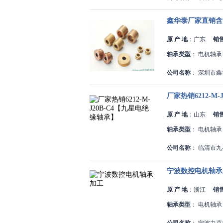
鑫华泰厂家直销含油
原 产 地
：
广东
销
轴承类型
：
电机轴承
公司名称
：
深圳市鑫
厂家热销6212-M
原 产 地
：
山东
销
轴承类型
：
电机轴承
公司名称
：
临清市九
宁波数控电机轴承
原 产 地
：
浙江
销
轴承类型
：
电机轴承