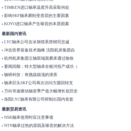
TIMKEN进口轴承温度升高采取何处
▪
影响SKF轴承磨削变质层的主要因素
▪
KOYO进口轴承产生噪音的本质因素
▪
最新国内资讯
LYC轴承公司吉冰旭情系营销写忠诚
▪
冲击世界装备技术巅峰 沈阳机床集团自
▪
杭州机床集团立轴双端面磨床通过验收
▪
要闻回顾：特大型轴承在银河投产成功（
▪
轴研科技：有挑战箱顶的潜质
▪
轴承巨头SKF公司再次访问方圆回转支
▪
万向等速驱动轴首季产值大幅增长创历史
▪
洛阳LYC轴承有限公司研制出国内首套
▪
最新贸易资讯
NSK轴承使用时应注意事项
▪
NTN轴承过热的原因及噪音的解决方法
▪