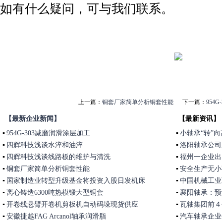
如有什么疑问，可与我们联系。
上一篇：
铜套厂家简单分析铜套性能
下一篇：
954
【最新企业新闻】
【最新资讯】
▪
954G-303减磨润滑涂层加工
▪
小轴承“转”
▪
四辉科技浅谈水淬和油淬
▪
洛阳轴承公司
▪
四辉科技浅谈线路板的维护与清洗
作
▪
福州一企业出
▪
铜套厂家简单分析铜套性能
▪
安全生产无小
▪
国家制造业转型升级基金将投资入股日发机床
施
▪
中国机械工业
▪
离心铸造6300吨热模锻大型铜套
发
▪
襄阳轴承：预计
▪
开卷线悬臂开卷机剪板机自动码垛现货供应
▪
瓦轴集团前４
▪
安徽捷越FAG Arcanol轴承润滑脂
▪
汽车轴承企业