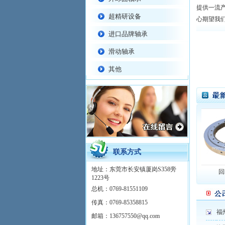
提供一流
超精研设备
心期望我
进口品牌轴承
滑动轴承
其他
联系方式
地址：东莞市长安镇厦岗S358旁
列
回转支承HJ系列
硅胶密实密封条U型9字P字
回转
1223号
总机：0769-81551109
传真：0769-85358815
福
邮箱：136757550@qq.com